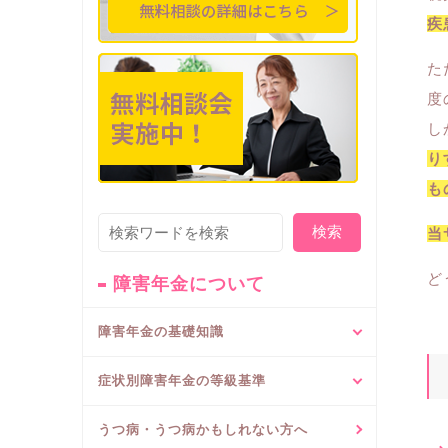
疾
た
度
し
り
も
検索
当
ど
障害年金について
障害年金の基礎知識
症状別障害年金の等級基準
うつ病・うつ病かもしれない方へ