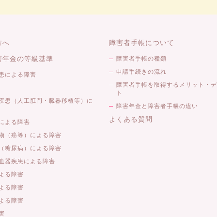
方へ
障害者手帳について
害年金の等級基準
障害者手帳の種類
申請手続きの流れ
患による障害
障害者手帳を取得するメリット・デ
ト
疾患（人工肛門・臓器移植等）に
障害年金と障害者手帳の違い
よくある質問
による障害
物（癌等）による障害
（糖尿病）による障害
血器疾患による障害
よる障害
よる障害
よる障害
害