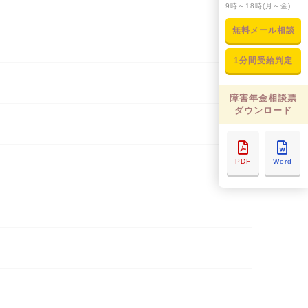
9時～18時(月～金)
無料メール相談
1分間受給判定
障害年金相談票
ダウンロード
PDF
Word