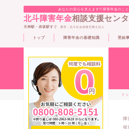
あなたの安心を支えます!! 障害年金のこ
北斗障害年金
相談支援セン
天神駅・赤坂駅すぐ
運営：北斗社会保険労務士法人
トップ
障害年金の基礎知識
受給
トッ
障
視