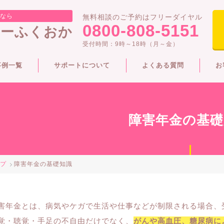
となら
無料相談のご予約はフリーダイヤル
0800-808-5151
ターふくおか
受付時間：9時～18時（月～金）
事例一覧
サポートについて
よくある質問
お
障害年金の基礎
プ
障害年金の基礎知識
害年金とは、病気やケガで生活や仕事などが制限される場合、
覚・聴覚・手足の不自由だけでなく、
がんや高血圧、糖尿病に