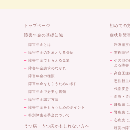
トップページ
初めての
障害年金の基礎知識
症状別障
障害年金とは
呼吸器疾
障害年金の対象となる傷病
重複障害
障害年金でもらえる金額
その他の
よる障害
障害年金請求のながれ
高血圧症
障害年金の種類
悪性新生
障害年金をもらうための条件
代謝疾患
障害年金で必要な書類
血液・造
障害年金認定方法
肝疾患に
障害年金をもらうためのポイント
腎疾患に
特別障害者手当について
心疾患に
うつ病・うつ病かもしれない方へ
聴覚の障